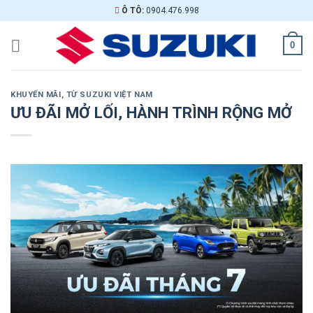
Skip
Ô TÔ:
0904.476.998
to
content
0
KHUYẾN MÃI
,
TỪ SUZUKI VIỆT NAM
ƯU ĐÃI MỞ LỐI, HÀNH TRÌNH RỘNG MỞ