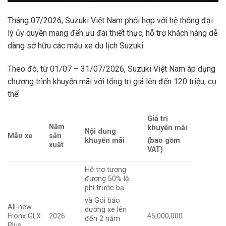
Tháng 07/2026, Suzuki Việt Nam phối hợp với hệ thống đại
lý ủy quyền mang đến ưu đãi thiết thực, hỗ trợ khách hàng dễ
dàng sở hữu các mẫu xe du lịch Suzuki.
Theo đó, từ 01/07 – 31/07/2026, Suzuki Việt Nam áp dụng
chương trình khuyến mãi với tổng trị giá lên đến 120 triệu, cụ
thể:
Giá trị
Năm
khuyến mãi
Nội dung
Mẫu xe
sản
khuyến mãi
(bao gồm
xuất
VAT)
Hỗ trợ tương
đương 50% lệ
phí trước bạ
và Gói bảo
All-new
dưỡng xe lên
Fronx GLX
2026
45,000,000
đến 2 năm
Plus