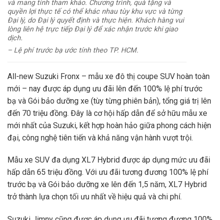
và mang tính tham khảo. Chương trình, quà tặng và
quyền lợi thực tế có thể khác nhau tùy khu vực và từng
Đại lý, do Đại lý quyết định và thực hiện. Khách hàng vui
lòng liên hệ trực tiếp Đại lý để xác nhận trước khi giao
dịch.
– Lệ phí trước bạ ước tính theo TP. HCM.
All-new Suzuki Fronx – mẫu xe đô thị coupe SUV hoàn toàn
mới – nay được áp dụng ưu đãi lên đến 100% lệ phí trước
bạ và Gói bảo dưỡng xe (tùy từng phiên bản), tổng giá trị lên
đến 70 triệu đồng. Đây là cơ hội hấp dẫn để sở hữu mẫu xe
mới nhất của Suzuki, kết hợp hoàn hảo giữa phong cách hiện
đại, công nghệ tiên tiến và khả năng vận hành vượt trội.
Mẫu xe SUV đa dụng XL7 Hybrid được áp dụng mức ưu đãi
hấp dẫn 65 triệu đồng. Với ưu đãi tương đương 100% lệ phí
trước bạ và Gói bảo dưỡng xe lên đến 1,5 năm, XL7 Hybrid
trở thành lựa chọn tối ưu nhất về hiệu quả và chi phí.
Suzuki Jimny cũng được áp dụng ưu đãi tương đương 100%