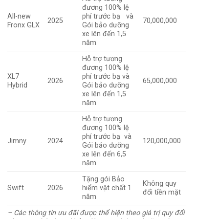
đương 100% lệ
All-new
phí trước bạ và
2025
70,000,000
Fronx GLX
Gói bảo dưỡng
xe lên đến 1,5
năm
Hỗ trợ tương
đương 100% lệ
XL7
phí trước bạ và
2026
65,000,000
Hybrid
Gói bảo dưỡng
xe lên đến 1,5
năm
Hỗ trợ tương
đương 100% lệ
phí trước bạ và
Jimny
2024
120,000,000
Gói bảo dưỡng
xe lên đến 6,5
năm
Tặng gói Bảo
Không quy
Swift
2026
hiểm vật chất 1
đổi tiền mặt
năm
– Các thông tin ưu đãi được thể hiện theo giá trị quy đổi