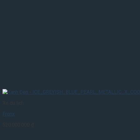
Xe du lịch
Fronx
520.000.000
₫