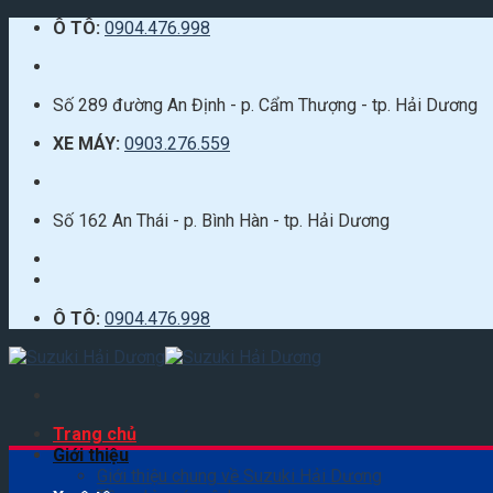
Skip
Ô TÔ:
0904.476.998
to
content
Số 289 đường An Định - p. Cẩm Thượng - tp. Hải Dương
XE MÁY:
0903.276.559
Số 162 An Thái - p. Bình Hàn - tp. Hải Dương
Ô TÔ:
0904.476.998
Trang chủ
Giới thiệu
Giới thiệu chung về Suzuki Hải Dương