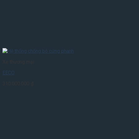
Xe thương mại
EECO
310.000.000
₫