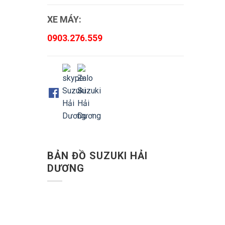
XE MÁY:
0903.276.559
BẢN ĐỒ SUZUKI HẢI
DƯƠNG