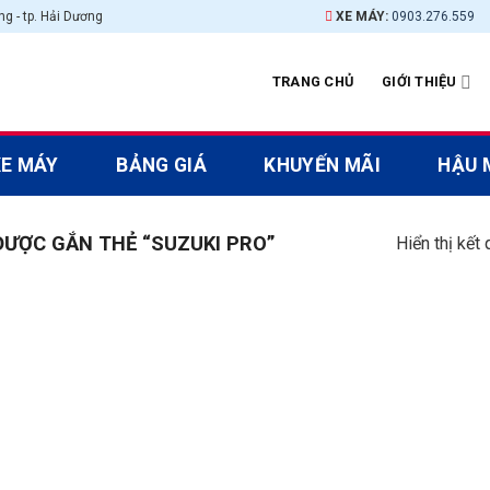
g - tp. Hải Dương
XE MÁY:
0903.276.559
TRANG CHỦ
GIỚI THIỆU
XE MÁY
BẢNG GIÁ
KHUYẾN MÃI
HẬU 
ƯỢC GẮN THẺ “SUZUKI PRO”
Hiển thị kết