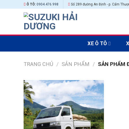
Skip
Ô TÔ:
0904.476.998
Số 289 đường An Định - p. Cẩm Thượn
to
content
XE Ô TÔ
TRANG CHỦ
/
SẢN PHẨM
/
SẢN PHẨM Đ