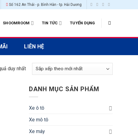
Số 162 An Thái - p. Bình Hàn - tp. Hải Dương
SHOOMROOM
TIN TỨC
TUYỂN DỤNG
MÃI
LIÊN HỆ
 quả duy nhất
DANH MỤC SẢN PHẨM
Xe ô tô
Xe mô tô
Xe máy