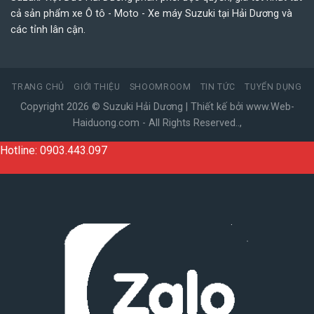
cả sản phẩm xe Ô tô - Moto - Xe máy Suzuki tại Hải Dương và
các tỉnh lân cận.
TRANG CHỦ
GIỚI THIỆU
SHOOMROOM
TIN TỨC
TUYỂN DỤNG
Copyright 2026 ©
Suzuki Hải Dương
| Thiết kế bởi
www.Web-
Haiduong.com
- All Rights Reserved
.
.
,
Hotline: 0903.443.097