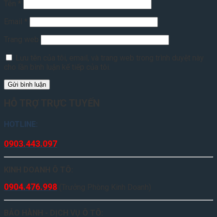
Tên
*
Email
*
Trang web
Lưu tên của tôi, email, và trang web trong trình duyệt này
cho lần bình luận kế tiếp của tôi.
HỖ TRỢ TRỰC TUYẾN
HOTLINE:
0903.443.097
KINH DOANH Ô TÔ:
0904.476.998
(Trưởng Phòng Kinh Doanh)
BẢO HÀNH - DỊCH VỤ Ô TÔ: