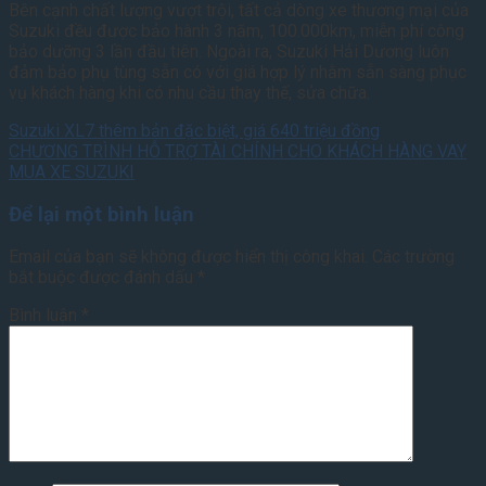
Bên cạnh chất lượng vượt trội, tất cả dòng xe thương mại của
Suzuki đều được bảo hành 3 năm, 100.000km, miễn phí công
bảo dưỡng 3 lần đầu tiên. Ngoài ra, Suzuki Hải Dương luôn
đảm bảo phụ tùng sẵn có với giá hợp lý nhằm sẵn sàng phục
vụ khách hàng khi có nhu cầu thay thế, sửa chữa.
Suzuki XL7 thêm bản đặc biệt, giá 640 triệu đồng
CHƯƠNG TRÌNH HỖ TRỢ TÀI CHÍNH CHO KHÁCH HÀNG VAY
MUA XE SUZUKI
Để lại một bình luận
Email của bạn sẽ không được hiển thị công khai.
Các trường
bắt buộc được đánh dấu
*
Bình luận
*