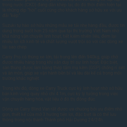
trong nước (CKD) đang dần khép lại, do đó thời điểm hiện tại
là những dịp “hời” cuối cùng cho khách hàng sở hữu xe với ưu
đãi “kép”.
Suzuki tự hào sở hữu những mẫu xe tải nhẹ hàng đầu, được tin
dùng trong suốt hơn 25 năm qua tại thị trường Việt Nam nhờ
khả năng vận chuyển linh hoạt, tiết kiệm nhiên liệu, đem lại
nhiều lợi ích kinh tế và chất lượng vượt trội so với các dòng xe
tải sao chép.
Carry Pro có thùng xe lớn, tải trọng lên đến 940kg, giúp chở
được nhiều hàng trong khi vẫn duy trì sự linh hoạt. Đặc biệt,
sàn thùng được làm bằng thép tấm mạ kẽm (GSP) chống rỉ sét
và ăn mòn, giúp xe vận hành bền bỉ và lâu dài kể cả trong môi
trường khắc nghiệt.
Trong khi đó, dòng xe Carry Truck cực kỳ linh hoạt nhờ sở hữu
bán kính vòng quay nhỏ chỉ 4.1m, cực kỳ lý tưởng trong việc
vận chuyển hàng hóa, vật liệu ở đô thị đông đúc.
Dòng xe Carry Blind Van rất được ưa chuộng bởi ưu điểm nhỏ
gọn, thiết kế cửa mở 3 hướng tiện lợi, đặc biệt là có thể lưu
thông trong nội thành Thành phố Hải Dương 24/24h.