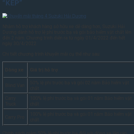
“KÉP”
Nhằm hỗ trợ khách hàng sở hữu xe dễ dàng hơn, Suzuki Hải
Dương dành hỗ trợ lệ phí trước bạ và gói bảo hiểm vật chất lên
đến 2 năm. Chương trình diễn ra từ ngày 01/4/2022 đến hết
ngày 30/4/2022.
Chi tiết chương trình khuyến mãi cụ thể như sau:
Dòng xe
Giá trị hỗ trợ
50% lệ phí trước bạ và gói 02 năm Bảo hiểm vật
Blind Van
chất
Carry
100% lệ phí trước bạ và gói 01 năm Bảo hiểm vật
Truck
chất
100% lệ phí trước bạ và gói 01 năm Bảo hiểm vật
Carry Pro
chất
Chính sách giảm 50% lệ phí trước bạ đối với dòng xe lắp ráp