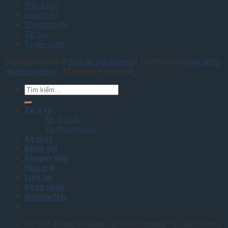
Trang chủ
Giới thiệu
Shoomroom
Tin tức
Tuyển dụng
Copyright 2026 ©
Suzuki Hải Dương
| Thiết kế bởi
www.Web-
Haiduong.com
- All Rights Reserved
.
.
,
Tìm
kiếm:
Xe ô tô
Xe du lịch
Xe thương mại
Xe máy
Bảng giá
Khuyến mãi
Hậu mãi
Liên hệ
Đăng nhập
Newsletter
Số 289 đường An Định - p. Cẩm Thượng - tp. Hải Dương