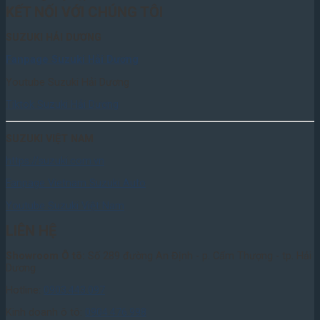
KẾT NỐI VỚI CHÚNG TÔI
SUZUKI HẢI DƯƠNG
Fanpage Suzuki Hải Dương
Youtube Suzuki Hải Dương
Tiktok Suzuki Hải Dương
SUZUKI VIỆT NAM
https://suzuki.com.vn
Fanpage Vietnam Suzuki Auto
Youtube Suzuki Việt Nam
LIÊN HỆ
Showroom Ô tô:
Số 289 đường An Định - p. Cẩm Thượng - tp. Hải
Dương
Hotline:
0903.443.097
Kinh doanh ô tô:
0904.476.998