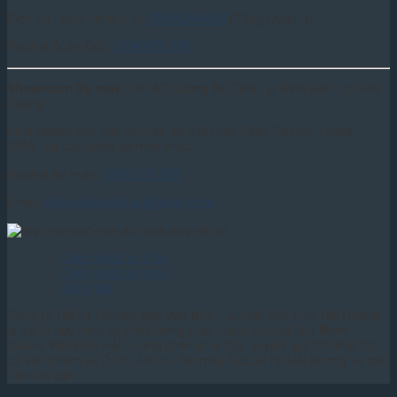
Dịch vụ - Bảo hành ô tô:
0898.284.689
(Tổng Quản lý)
Hotline Quản Đốc:
0796.429.789
Showroom Xe máy:
Số 162 đường An Thái - p. Bình Hàn - tp. Hải
Dương
Kinh doanh các loại xe máy, xe điện các hãng Suzuki, Yadea,
SYM... và các hãng xe máy khác
Hotline Xe máy:
0903.276.559
Email:
otosuzukivietduc@gmail.com
Danh sách xe ô tô
Danh sách xe may
Bảng giá
Công ty TNHH Thương Mại Việt Đức - Suzuki Việt Đức Hải Dương
là đại lý duy nhất tại Hải Dương trực thuộc Suzuki Việt Nam.
Suzuki Việt Đức Hải Dương phân phối độc quyền, giá tốt nhất tất
cả sản phẩm xe Ô tô - Moto - Xe máy Suzuki tại Hải Dương và các
tỉnh lân cận.