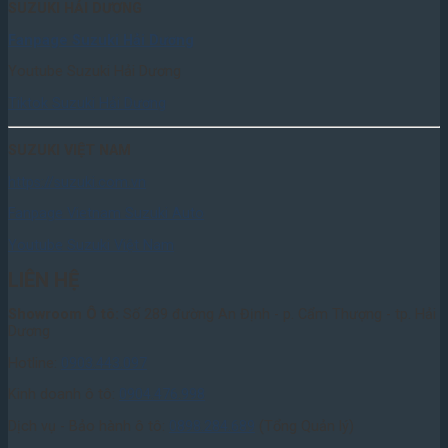
SUZUKI HẢI DƯƠNG
Fanpage Suzuki Hải Dương
Youtube Suzuki Hải Dương
Tiktok Suzuki Hải Dương
SUZUKI VIỆT NAM
https://suzuki.com.vn
Fanpage Vietnam Suzuki Auto
Youtube Suzuki Việt Nam
LIÊN HỆ
Showroom Ô tô:
Số 289 đường An Định - p. Cẩm Thượng - tp. Hải
Dương
Hotline:
0903.443.097
Kinh doanh ô tô:
0904.476.998
Dịch vụ - Bảo hành ô tô:
0898.284.689
(Tổng Quản lý)