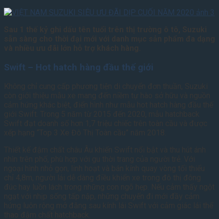
Sau 1 thế kỷ ghi dấu tên tuổi trên thị trường ô tô, Suzuki
sẵn sàng cho thời đại mới với danh mục sản phẩm đa dạng
và nhiều ưu đãi lớn hỗ trợ khách hàng.
Swift – Hot hatch hàng đầu thế giới
Không chỉ cung cấp phương tiện di chuyển đơn thuần, Suzuki
còn giới thiệu mẫu xe mang đến niềm tự hào sở hữu và nguồn
cảm hứng khác biệt, điển hình như mẫu hot hatch hàng đầu thế
giới Swift. Trong 5 năm từ 2015 đến 2020, mẫu hatchback
Swift đạt doanh số hơn 1,7 triệu chiếc trên toàn cầu và được
xếp hạng “Top 3 Xe Đô Thị Toàn cầu” năm 2018.
Thiết kế đậm chất châu Âu khiến Swift nổi bật và thu hút ánh
nhìn trên phố, phù hợp với gu thời trang của người trẻ. Với
ngoại hình nhỏ gọn, linh hoạt và bán kính quay vòng tối thiểu
chỉ 4,8m, người lái dễ dàng điều khiển xe trong đô thị đông
đúc hay luồn lách trong những con ngõ hẹp. Nếu cảm thấy ngột
ngạt với nhịp sống tấp nập, những chuyến đi mới đầy cảm
hứng luôn rộng mở đằng sau kính lái Swift với cảm giác lái thể
thao đậm chất hatchback.