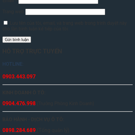
Email
*
Trang web
Lưu tên của tôi, email, và trang web trong trình duyệt này
cho lần bình luận kế tiếp của tôi.
HỖ TRỢ TRỰC TUYẾN
HOTLINE:
0903.443.097
KINH DOANH Ô TÔ:
0904.476.998
(Trưởng Phòng Kinh Doanh)
BẢO HÀNH - DỊCH VỤ Ô TÔ:
0898.284.689
(
Tổng
quản
lý
)