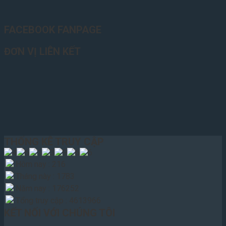
FACEBOOK FANPAGE
ĐƠN VỊ LIÊN KẾT
THỐNG KÊ TRUY CẬP
Hôm nay : 216
Tháng này : 1783
Năm nay : 176252
Tổng truy cập : 4613966
KẾT NỐI VỚI CHÚNG TÔI