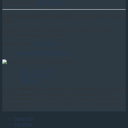
Hotline Quản Đốc:
0796.429.789
Showroom Xe máy:
Số 162 đường An Thái - p. Bình Hàn - tp. Hải
Dương
Kinh doanh các loại xe máy, xe điện các hãng Suzuki, Yadea,
SYM... và các hãng xe máy khác
Hotline Xe máy:
0903.276.559
Email:
otosuzukivietduc@gmail.com
Danh sách xe ô tô
Danh sách xe may
Bảng giá
Công ty TNHH Thương Mại Việt Đức - Suzuki Việt Đức Hải Dương
là đại lý duy nhất tại Hải Dương trực thuộc Suzuki Việt Nam.
Suzuki Việt Đức Hải Dương phân phối độc quyền, giá tốt nhất tất
cả sản phẩm xe Ô tô - Moto - Xe máy Suzuki tại Hải Dương và các
tỉnh lân cận.
Trang chủ
Giới thiệu