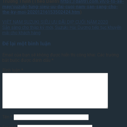
Trường Thịnh (Theo Dantri
https://dantri.com.vn/o-to-xe-
may/suzuki-tung-sieu-uu-dai-cuoi-nam-san-sang-cho-
the-ky-moi-20201216153502424.htm
)
VIỆT NAM SUZUKI SIÊU ƯU ĐÃI DỊP CUỐI NĂM 2020
Sẵn sàng cho thập kỷ mới, Suzuki Hải Dương tiếp tục khuyến
mãi cho khách hàng
Để lại một bình luận
Email của bạn sẽ không được hiển thị công khai.
Các trường
bắt buộc được đánh dấu
*
Bình luận
*
Tên
*