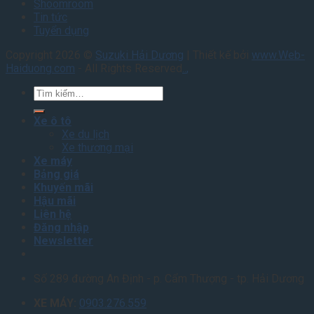
Shoomroom
Tin tức
Tuyển dụng
Copyright 2026 ©
Suzuki Hải Dương
| Thiết kế bởi
www.Web-
Haiduong.com
- All Rights Reserved
.
.
,
Tìm
kiếm:
Xe ô tô
Xe du lịch
Xe thương mại
Xe máy
Bảng giá
Khuyến mãi
Hậu mãi
Liên hệ
Đăng nhập
Newsletter
Số 289 đường An Định - p. Cẩm Thượng - tp. Hải Dương
XE MÁY:
0903.276.559