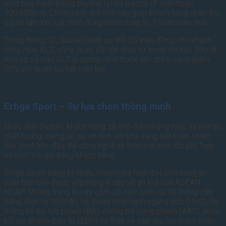
mốc bảo hành thông thường tại thị trường (3 năm hoặc
100.000km). Chính sách đổi mới này giúp khách hàng nhân đôi
sự an tâm khi lựa chọn đồng hành cùng XL7 hoàn toàn mới.
Trong tháng 12, Suzuki dành ưu đãi 25 triệu đồng cho khách
hàng mua XL7, cũng là ưu đãi lớn nhất từ trước tới nay. Đây là
thời cơ sở hữu XL7 lý tưởng nhất trước khi chính sách giảm
50% phí trước bạ hết hiệu lực.
Ertiga Sport – Sự lựa chọn thông minh
Nhắc đến Suzuki, khách hàng sẽ nhớ đến những mẫu xe bền bỉ,
chất lượng, mang lại sự an tâm với khả năng tiết kiệm nhiên
liệu vượt trội, đầy đủ công nghệ an toàn mà mức chi phí “hợp
túi tiền” với số đông khách hàng.
Ertiga Sport trang bị nhiều công nghệ hiện đại, tính năng an
toàn tiên tiến được xếp hạng 4 sao về an tòa của ASEAN
NCAP. Những trang bị này gồm có cảm biến lùi, hệ thống cân
bằng điện tử (ESP®), hệ thống khởi hành ngang dốc (HHC), hệ
thống hỗ trợ lực phanh (BA), chống bó cứng phanh (ABS), phân
bổ lực phanh điện tử (EBD) và thân xe hấp thụ lực giảm chấn