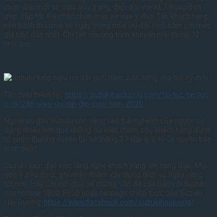
chọn dần một số màu như trắng, đen đối với XL7 trong thời
gian sắp tới. Để chắc chắn mua xe vừa ý chơi Tết, khách hàng
nên tranh thủ mua xe ngay trong mùa ưu đãi cuối năm với mức
giá hấp dẫn nhất. Chi tiết chương trình khuyến mãi tháng 12
như sau:
Tìm hiểu thêm tại:
https://suzukihaiduong.com/tin-tuc/tin-tuc-
o-to/286-sieu-uu-dai-dip-cuoi-nam-2020
Ngoài ưu đãi, Suzuki còn nâng cao trải nghiệm của người sử
dụng nhiều hơn qua những sự kiện chăm sóc khách hàng được
tổ chức thường xuyên tại hệ thống 37 Đại lý ô tô ủy quyền trên
toàn quốc.
Suzuki luôn đặt việc lắng nghe khách hàng lên hàng đầu. Mọi
góp ý đều được ghi nhận nhằm xây dựng dịch vụ ngày càng
tốt hơn. Hãy cởi mở chia sẻ những vấn đề của bạn với Suzuki
qua hotline 1800 6950 hoặc fanpage chính thức của Suzuki
Hải Dương:
https://www.facebook.com/suzukihaiduong/