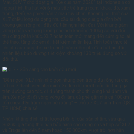
Mẫu SUV 7 chỗ đoạt giải “Xe của năm 2020” tại Indonesia có
ngoại hình thu hút với 6 màu sắc trẻ trung (cam, khaki, đỏ, xám,
trắng, đen), và phiên bản 2 màu tùy chọn. Khoang nội thất của
XL7 chiều lòng đa dạng nhu cầu sử dụng của gia đình bởi
không gian rộng rãi, đầy đủ tiện nghi hiện đại. Với khung gầm
vững chắc và trọng lượng nhẹ hơn khoảng 100kg so với đối
thủ cùng phân khúc, XL7 hoàn toàn mới mang đến cảm giác lái
thể thao, tăng tốc êm ái, tiết kiệm nhiên liệu. Tính toán thực tế
chi phí sử dụng đời xe trong 5 năm gồm phí đầu tư ban đầu,
nhiên liệu, bảo dưỡng tiết kiệm khoảng 130 triệu đồng so với
đối thủ.
“Bên ngoài XL7 nhìn nhỏ gọn nhưng bên trong đủ rộng rãi cho
tất cả 7 thành viên nhà mình. Xe lên rất mướt mỗi lần tăng ga
trên đường cao tốc, đi đường thành phố thì cũng khá đầm và
êm. Xe này tôi đi vòng vòng đi làm, cà phê gần nhà cả 100km
tốn chưa đến trăm ngàn tiền xăng” – chủ xe XL7, anh Trần (Q8,
TP. HCM) chia sẻ.
Nhằm khẳng định chất lượng bền bỉ của sản phẩm, vừa qua,
Suzuki gia tăng thời hạn bảo hành cho động cơ và hộp số XL7
và Ertiga lên đến 5 năm hoặc 150.000km, vượt trội hơn hẳn