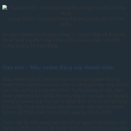
Suzuki Swift – Hot hatch hàng đầu thế giới ưu đãi 25 triệu
đồng
Khi sắm Suzuki Swift trong tháng 12, khách hàng sẽ được hỗ
trợ lãi suất vay 0% trong 6 tháng đầu và bảo hiểm vật chất
tương đương 25 triệu đồng.
Ciaz mới – Mẫu sedan đẳng cấp doanh nhân
Mẫu sedan hạng B Ciaz mới vừa ra mắt của Suzuki thu hút
khách hàng Việt nhờ nội thất rộng rãi, hàng ghế sau rộng rãi hơn
các mẫu xe trong cùng phân khúc. Tại thị trường Ấn Độ, Ciaz
được phân phối bởi NEXA (thương hiệu xe cao cấp của Suzuki,
tương tự Lexus của Toyota) và được định vị là xe Sedan hạng
C cao cấp. Ciaz cũng được yêu thích trên toàn cầu với doanh
số hơn 437.000 chiếc trong 5 năm qua (từ 2015-2020).
Thêm vào đó, khả năng cách âm tốt và ngoại hình hài hòa, bền
dáng, nội thất xe được đánh giá cao bởi sự tinh tế, với tựa đầu