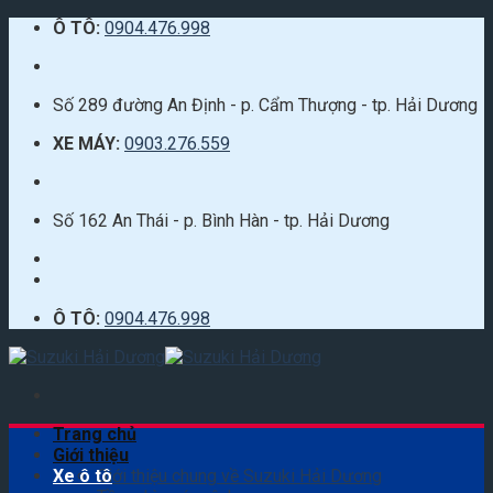
Skip
Ô TÔ:
0904.476.998
to
content
Số 289 đường An Định - p. Cẩm Thượng - tp. Hải Dương
XE MÁY:
0903.276.559
Số 162 An Thái - p. Bình Hàn - tp. Hải Dương
Ô TÔ:
0904.476.998
Trang chủ
Giới thiệu
Xe ô tô
Giới thiệu chung về Suzuki Hải Dương