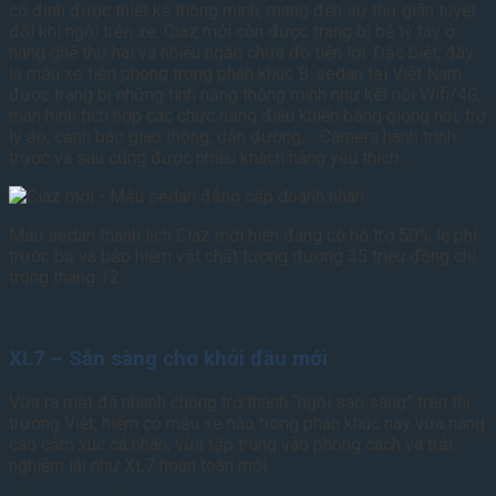
cố định được thiết kế thông minh, mang đến sự thư giãn tuyệt
đối khi ngồi trên xe. Ciaz mới còn được trang bị bệ tỳ tay ở
hàng ghế thứ hai và nhiều ngăn chứa đồ tiện lợi. Đặc biệt, đây
là mẫu xe tiên phong trong phân khúc B-sedan tại Việt Nam
được trang bị những tính năng thông minh như kết nối Wifi/4G,
màn hình tích hợp các chức năng điều khiển bằng giọng nói, trợ
lý ảo, cảnh báo giao thông, dẫn đường,… Camera hành trình
trước và sau cũng được nhiều khách hàng yêu thích.
Mẫu sedan thanh lịch Ciaz mới hiện đang có hỗ trợ 50% lệ phí
trước bạ và bảo hiểm vật chất tương đương 35 triệu đồng chỉ
trong tháng 12.
XL7 – Sẵn sàng cho khởi đầu mới
Vừa ra mắt đã nhanh chóng trở thành “ngôi sao sáng” trên thị
trường Việt, hiếm có mẫu xe nào trong phân khúc này vừa nâng
cao cảm xúc cá nhân, vừa tập trung vào phong cách và trải
nghiệm lái như XL7 hoàn toàn mới.