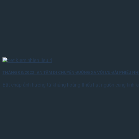
THÁNG 08/2022: AN TÂM DI CHUYỂN ĐƯỜNG XA VỚI ƯU ĐÃI PHIẾU NHI
Bất chấp ảnh hưởng từ khủng hoảng thiếu hụt nguồn cung linh ki