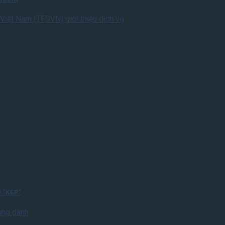
Việt Nam (TFSVN) giới thiệu dịch vụ
 “KÉP”
ơng dành