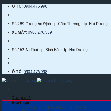
Skip
Ô TÔ:
0904.476.998
to
content
Số 289 đường An Định - p. Cẩm Thượng - tp. Hải Dương
XE MÁY:
0903.276.559
Số 162 An Thái - p. Bình Hàn - tp. Hải Dương
Ô TÔ:
0904.476.998
Trang chủ
Giới thiệu
Giới thiệu chung về Suzuki Hải Dương