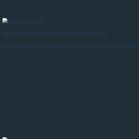
CUỘC THI ẢNH “CHIA SẺ TRẢI NGHIỆM CÙNG ERTIGA”
Quý Khách hàng xe Ertiga thân mến, Trân trọng cảm ơn Quý Khác