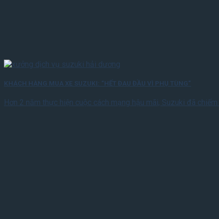
KHÁCH HÀNG MUA XE SUZUKI: “HẾT ĐAU ĐẦU VÌ PHỤ TÙNG”
Hơn 2 năm thực hiện cuộc cách mạng hậu mãi, Suzuki đã chiế