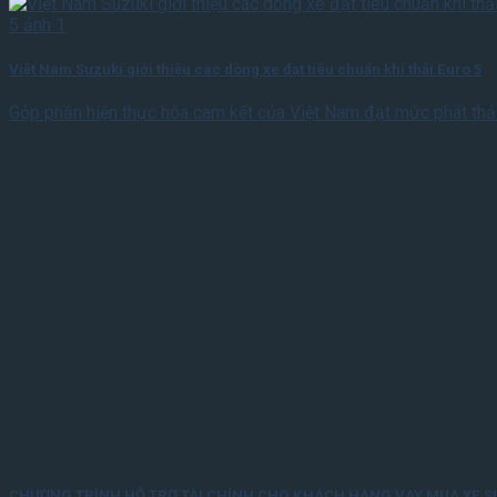
Việt Nam Suzuki giới thiệu các dòng xe đạt tiêu chuẩn khí thải Euro 5
Góp phần hiện thực hóa cam kết của Việt Nam đạt mức phát thả
CHƯƠNG TRÌNH HỖ TRỢ TÀI CHÍNH CHO KHÁCH HÀNG VAY MUA XE S