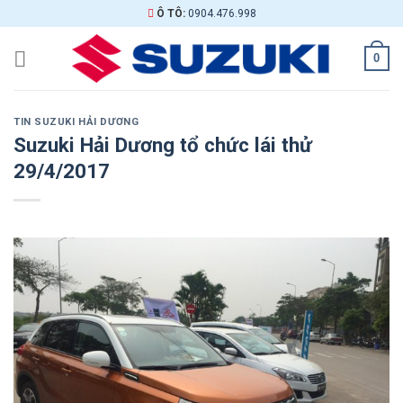
Skip
Ô TÔ:
0904.476.998
to
content
0
TIN SUZUKI HẢI DƯƠNG
Suzuki Hải Dương tổ chức lái thử
29/4/2017