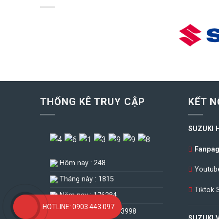
THỐNG KÊ TRUY CẬP
KẾT N
SUZUKI 
Fanpag
Hôm nay : 248
Youtube
Tháng này : 1815
Tiktok 
Năm nay : 176284
HOTLINE: 0903.443.097
Tổng truy cập : 4613998
SUZUKI 