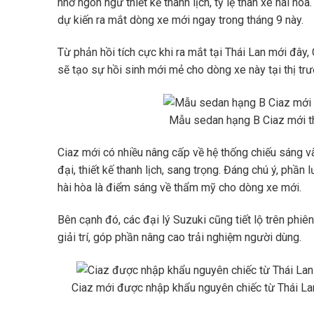
nhờ ngôn ngữ thiết kế thanh lịch, tỷ lệ thân xe hài h
dự kiến ra mắt dòng xe mới ngay trong tháng 9 này.
Từ phản hồi tích cực khi ra mắt tại Thái Lan mới đ
sẽ tạo sự hồi sinh mới mẻ cho dòng xe này tại thị trư
Mẫu sedan hạng B Ciaz mới thu 
Ciaz mới có nhiều nâng cấp về hệ thống chiếu sáng và
đại, thiết kế thanh lịch, sang trọng. Đáng chú ý, phầ
hài hòa là điểm sáng về thẩm mỹ cho dòng xe mới.
Bên cạnh đó, các đại lý Suzuki cũng tiết lộ trên phi
giải trí, góp phần nâng cao trải nghiệm người dùng.
Ciaz mới được nhập khẩu nguyên chiếc từ Thái Lan 