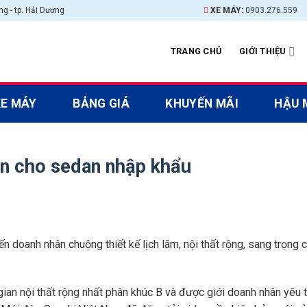
g - tp. Hải Dương
XE MÁY:
0903.276.559
TRANG CHỦ
GIỚI THIỆU
XE MÁY
BẢNG GIÁ
KHUYẾN MÃI
HẬU 
ọn cho sedan nhập khẩu
n doanh nhân chuộng thiết kế lịch lãm, nội thất rộng, sang trọng 
ian nội thất rộng nhất phân khúc B và được giới doanh nhân yêu t