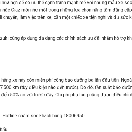
i hứa hẹn sẽ có ưu thế cạnh tranh mạnh mẽ với những mẫu xe se
ân nhắc Ciaz mới như một trong những lựa chọn nâng tầm đẳng cấp 
 chuyển, làm việc trên xe, cần một chiếc xe tiện nghi và đủ sức 
uzuki cũng áp dụng đa dạng các chính sách ưu đãi nhằm hỗ trợ k
hãng xe này còn miễn phí công bảo dưỡng ba lần đầu tiên. Ngoài
7.500 km (tùy điều kiện nào đến trước). Do đó, tần suất bảo dưỡ
đến 50% so với trước đây. Chi phí phụ tùng cũng được điều chỉn
e
. Hotline chăm sóc khách hàng 18006950.