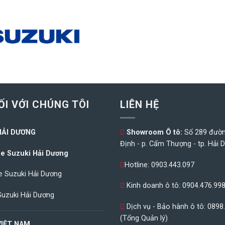
ỐI VỚI CHÚNG TÔI
LIÊN HỆ
HẢI DƯƠNG
Showroom Ô tô:
Số 289 đườ
Định - p. Cẩm Thượng - tp. Hải 
e Suzuki Hải Dương
Hotline:
0903.443.097
 Suzuki Hải Dương
Kinh doanh ô tô:
0904.476.99
Suzuki Hải Dương
Dịch vụ - Bảo hành ô tô:
0898
(Tổng Quản lý)
VIỆT NAM