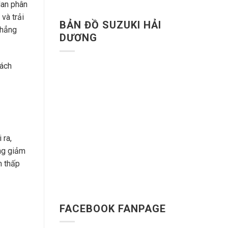
dan phân
và trải
BẢN ĐỒ SUZUKI HẢI
khẳng
DƯƠNG
hách
 ra,
ng giảm
h thấp
FACEBOOK FANPAGE