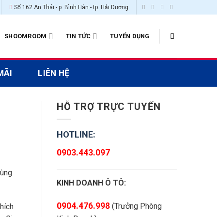
Số 162 An Thái - p. Bình Hàn - tp. Hải Dương
SHOOMROOM
TIN TỨC
TUYỂN DỤNG
MÃI
LIÊN HỆ
HỖ TRỢ TRỰC TUYẾN
HOTLINE:
0903.443.097
cùng
KINH DOANH Ô TÔ:
0904.476.998
(Trưởng Phòng
hích