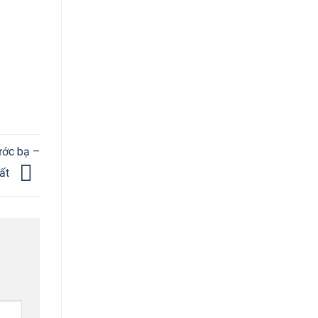
ước bạ –
hất