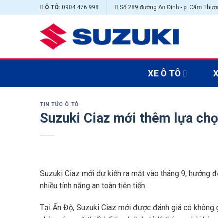
Skip
Ô TÔ:
0904.476.998
Số 289 đường An Định - p. Cẩm Thượn
to
content
XE Ô TÔ
TIN TỨC Ô TÔ
Suzuki Ciaz mới thêm lựa ch
Suzuki Ciaz mới dự kiến ra mắt vào tháng 9, hướng đế
nhiều tính năng an toàn tiên tiến.
Tại Ấn Độ, Suzuki Ciaz mới được đánh giá có không g