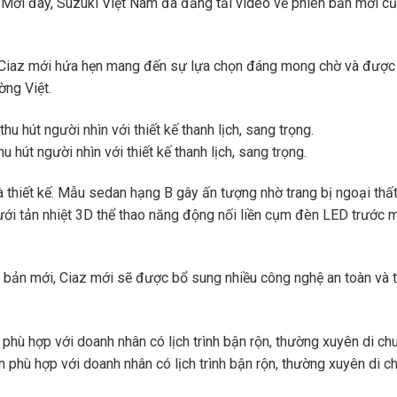
òa. Mới đây, Suzuki Việt Nam đã đăng tải video về phiên bản mới củ
ây, Ciaz mới hứa hẹn mang đến sự lựa chọn đáng mong chờ và được
ờng Việt.
hút người nhìn với thiết kế thanh lịch, sang trọng.
 thiết kế. Mẫu sedan hạng B gây ấn tượng nhờ trang bị ngoại thất
n lưới tản nhiệt 3D thể thao năng động nối liền cụm đèn LED trước 
ên bản mới, Ciaz mới sẽ được bổ sung nhiều công nghệ an toàn và t
phù hợp với doanh nhân có lịch trình bận rộn, thường xuyên di c