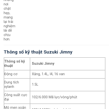
nơi
chật
hẹp,
mang
lại trải
nghiệm
lái dễ
chịu
hơn.
Thông số kỹ thuật Suzuki Jimny
Thông số kỹ
Suzuki Jimny
thuật
Động cơ
Xăng, 1.4L, I4, 16 van
Dung tích
1.5L
xylanh
Công suất cực
102/6.000 Mã lực/vòng/phút
đại
Mô men xoắn