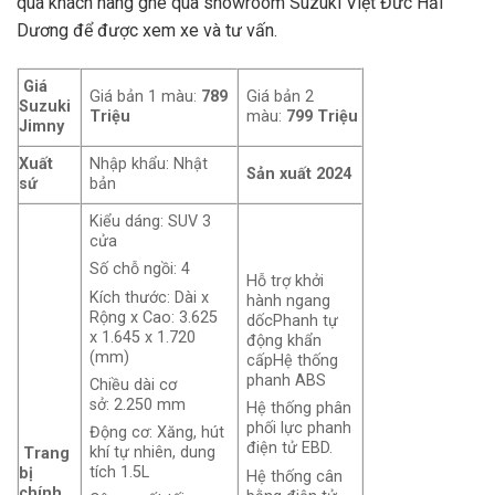
quá khách hàng ghé qua showroom Suzuki Việt Đức Hải
Dương để được xem xe và tư vấn.
Giá
Giá bản 1 màu:
789
Giá bản 2
Suzuki
Triệu
màu:
799 Triệu
Jimny
Xuất
Nhập khẩu: Nhật
Sản xuất 2024
sứ
bản
Kiểu dáng: SUV 3
cửa
Số chỗ ngồi: 4
Hỗ trợ khởi
Kích thước: Dài x
hành ngang
Rộng x Cao: 3.625
dốcPhanh tự
x 1.645 x 1.720
động khẩn
(mm)
cấpHệ thống
phanh ABS
Chiều dài cơ
sở: 2.250 mm
Hệ thống phân
phối lực phanh
Động cơ: Xăng, hút
điện tử EBD.
khí tự nhiên, dung
Trang
tích 1.5L
bị
Hệ thống cân
chính