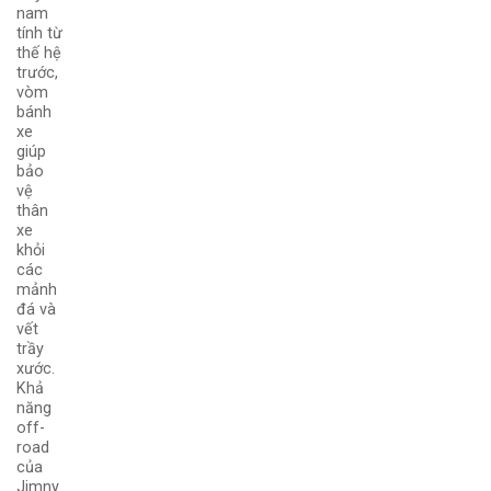
nam
tính từ
thế hệ
trước,
vòm
bánh
xe
giúp
bảo
vệ
thân
xe
khỏi
các
mảnh
đá và
vết
trầy
xước.
Khả
năng
off-
road
của
Jimny