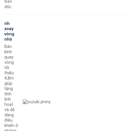
trên
dốc.
nh
xoay
vòng
nhỏ
Bán
kính
quay
vòng
tối
thiểu
4,8m
giúp
tăng
tính
linh
hoạt
và dễ
dàng
điều
khiển ở
những