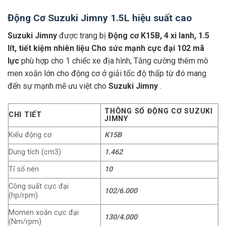
Động Cơ Suzuki Jimny 1.5L hiệu suất cao
Suzuki Jimny
được trang bị
Động cơ K15B, 4 xi lanh, 1.5
lít, tiết kiệm nhiên liệu Cho sức mạnh cực đại 102 mã
lực
phù hợp cho 1 chiếc xe địa hình, Tăng cường thêm mô
men xoắn lớn cho động cơ ở giải tốc độ thấp từ đó mang
đến sự mạnh mẽ ưu việt cho
Suzuki Jimny
.
THÔNG SỐ ĐỘNG CƠ SUZUKI
CHI TIẾT
JIMNY
Kiểu động cơ
K15B
Dung tích (cm3)
1.462
Tỉ số nén
10
Công suất cực đại
102/6.000
(hp/rpm)
Momen xoắn cực đại
130/4.000
(Nm/rpm)