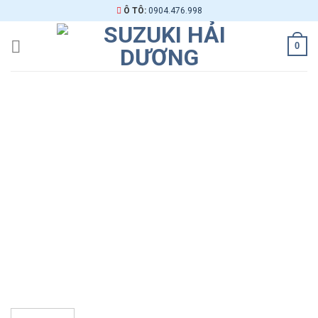
Skip
Ô TÔ:
0904.476.998
to
content
0