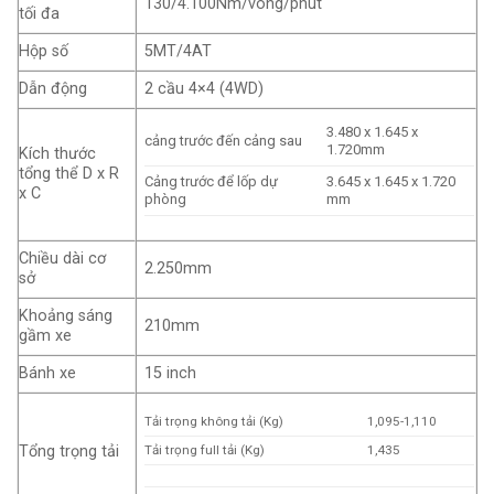
130/4.100Nm/vòng/phút
tối đa
Hộp số
5MT/4AT
Dẫn động
2 cầu 4×4 (4WD)
3.480 x 1.645 x
cảng trước đến cảng sau
1.720mm
Kích thước
tổng thể D x R
Cảng trước để lốp dự
3.645 x 1.645 x 1.720
x C
phòng
mm
Chiều dài cơ
2.250mm
sở
Khoảng sáng
210mm
gầm xe
Bánh xe
15 inch
Tải trọng không tải (Kg)
1,095-1,110
Tổng trọng tải
Tải trọng full tải (Kg)
1,435