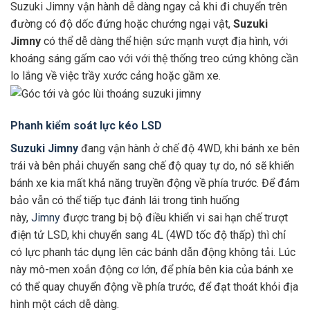
Suzuki Jimny vận hành dễ dàng ngay cả khi đi chuyển trên
đường có độ dốc đứng hoặc chướng ngại vật,
Suzuki
Jimny
có thể dễ dàng thể hiện sức mạnh vượt địa hình, với
khoáng sáng gấm cao với với thệ thống treo cứng không cần
lo lắng về việc trầy xước cảng hoặc gầm xe.
Phanh kiểm soát lực kéo LSD
Suzuki Jimny
đang vận hành ở chế độ 4WD, khi bánh xe bên
trái và bên phải chuyển sang chế độ quay tự do, nó sẽ khiến
bánh xe kia mất khả năng truyền động về phía trước. Để đảm
bảo vẫn có thể tiếp tục đánh lái trong tình huống
này,
Jimny
được trang bị bộ điều khiển vi sai hạn chế trượt
điện tử LSD, khi chuyển sang 4L (4WD tốc độ thấp) thì chỉ
có lực phanh tác dụng lên các bánh dẫn động không tải. Lúc
này mô-men xoắn động cơ lớn, để phía bên kia của bánh xe
có thể quay chuyển động về phía trước, để đạt thoát khỏi địa
hình một cách dễ dàng.