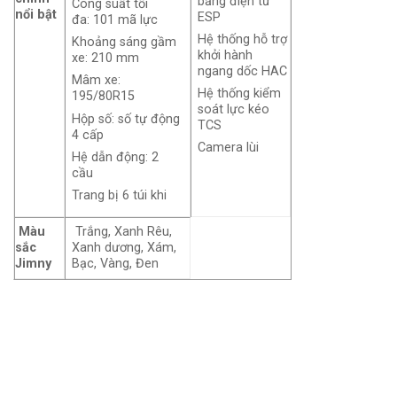
bằng điện tử
Công suất tối
nổi bật
ESP
đa: 101 mã lực
Hệ thống hỗ trợ
Khoảng sáng gầm
khởi hành
xe: 210 mm
ngang dốc HAC
Mâm xe:
Hệ thống kiểm
195/80R15
soát lực kéo
Hộp số: số tự động
TCS
4 cấp
Camera lùi
Hệ dẫn động: 2
cầu
Trang bị 6 túi khi
Màu
Trắng, Xanh Rêu,
sắc
Xanh dương, Xám,
Jimny
Bạc, Vàng, Đen