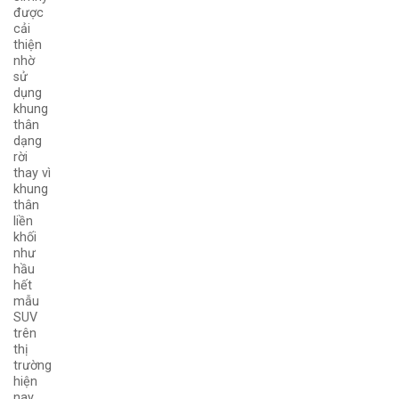
được
cải
thiện
nhờ
sử
dụng
khung
thân
dạng
rời
thay vì
khung
thân
liền
khối
như
hầu
hết
mẫu
SUV
trên
thị
trường
hiện
nay.