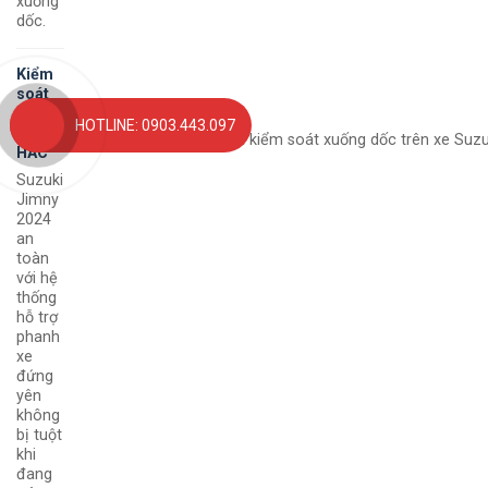
xuống
dốc.
Kiểm
soát
giữ
HOTLINE: 0903.443.097
dốc
HAC
Suzuki
Jimny
2024
an
toàn
với hệ
thống
hỗ trợ
phanh
xe
đứng
yên
không
bị tuột
khi
đang