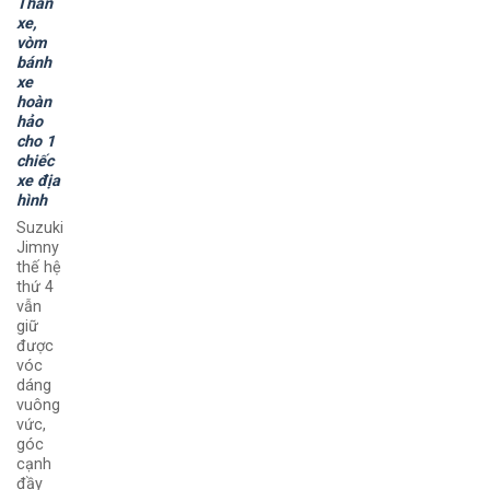
Thân
xe,
vòm
bánh
xe
hoàn
hảo
cho 1
chiếc
xe địa
hình
Suzuki
Jimny
thế hệ
thứ 4
vẫn
giữ
được
vóc
dáng
vuông
vức,
góc
cạnh
đầy