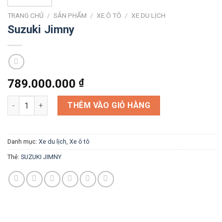
TRANG CHỦ
/
SẢN PHẨM
/
XE Ô TÔ
/
XE DU LỊCH
Suzuki Jimny
789.000.000
₫
Suzuki Jimny số lượng
THÊM VÀO GIỎ HÀNG
Danh mục:
Xe du lịch
,
Xe ô tô
Thẻ:
SUZUKI JIMNY