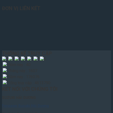
ĐƠN VỊ LIÊN KẾT
THỐNG KÊ TRUY CẬP
Hôm nay : 40
Tháng này : 1607
Năm nay : 176076
Tổng truy cập : 4613790
KẾT NỐI VỚI CHÚNG TÔI
SUZUKI HẢI DƯƠNG
Fanpage Suzuki Hải Dương