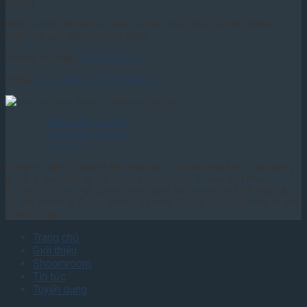
Dương
Kinh doanh các loại xe máy, xe điện các hãng Suzuki, Yadea,
SYM... và các hãng xe máy khác
Hotline Xe máy:
0903.276.559
Email:
otosuzukivietduc@gmail.com
Danh sách xe ô tô
Danh sách xe may
Bảng giá
Công ty TNHH Thương Mại Việt Đức - Suzuki Việt Đức Hải Dương
là đại lý duy nhất tại Hải Dương trực thuộc Suzuki Việt Nam.
Suzuki Việt Đức Hải Dương phân phối độc quyền, giá tốt nhất tất
cả sản phẩm xe Ô tô - Moto - Xe máy Suzuki tại Hải Dương và các
tỉnh lân cận.
Trang chủ
Giới thiệu
Shoomroom
Tin tức
Tuyển dụng