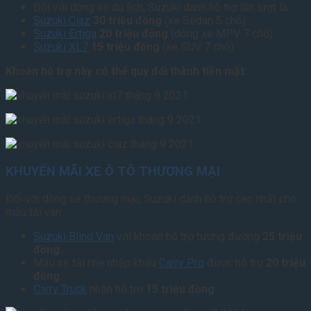
Đối với dòng xe du lịch, Suzuki dành hỗ trợ lần lượt là:
Suzuki Ciaz
30 triệu đồng
(xe Sedan 5 chỗ)
Suzuki Ertiga
20 triệu đồng
(dòng xe MPV 7 chỗ)
Suzuki XL7
15 triệu đồng
(xe SUV 7 chỗ)
Khoản hỗ trợ này có thể quy đổi thành tiền mặt.
KHUYẾN MÃI XE Ô TÔ THƯƠNG MẠI
Đối với dòng xe thương mại, Suzuki dành hỗ trợ cao nhất cho
mẫu tải van:
Suzuki Blind Van
với khoản hỗ trợ tương đương
25 triệu
đồng
.
Mẫu xe tải nhẹ nhập khẩu
Carry Pro
được hỗ trợ
20 triệu
đồng
.
Carry Truck
nhận hỗ trợ
15 triệu đồng.