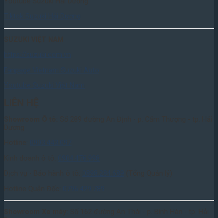
Youtube Suzuki Hải Dương
Tiktok Suzuki Hải Dương
SUZUKI VIỆT NAM
https://suzuki.com.vn
Fanpage Vietnam Suzuki Auto
Youtube Suzuki Việt Nam
LIÊN HỆ
Showroom Ô tô:
Số 289 đường An Định - p. Cẩm Thượng - tp. Hải
Dương
Hotline:
0903.443.097
Kinh doanh ô tô:
0904.476.998
Dịch vụ - Bảo hành ô tô:
0898.284.689
(Tổng Quản lý)
Hotline Quản Đốc:
0796.429.789
Showroom Xe máy:
Số 162 đường An Thái - p. Bình Hàn - tp. Hải