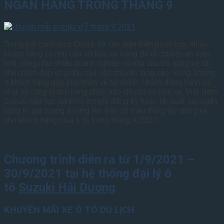
NGÂN HÀNG TRONG THÁNG 9
Trong bối cảnh dịch Covid-19 còn diễn biến phức tạp, nhiều
khách hàng có nhu cầu sở hữu xe riêng để di chuyển an toàn
hơn, cũng như nhiều doanh nghiệp có nhu cầu bổ sung xe tải
nhẹ nhằm đáp ứng nhu cầu vận chuyển tăng cao. Song, không
ít khách hàng gặp khó khăn về tài chính. Nhằm đồng hành và
chia sẻ cùng khách hàng phần nào chi phí sở hữu xe, Việt Nam
Suzuki tiếp tục dành hỗ trợ phí đăng ký hoặc lãi suất vay ngân
hàng trị giá tương đương lên đến 30 triệu đồng tùy dòng xe
cho khách hàng mua ô tô trong tháng 9/2021.
Chương trình diễn ra từ 1/9/2021 –
30/9/2021 tại hệ thống đại lý ô
tô
Suzuki Hải Dương
KHUYẾN MÃI XE Ô TÔ DU LỊCH