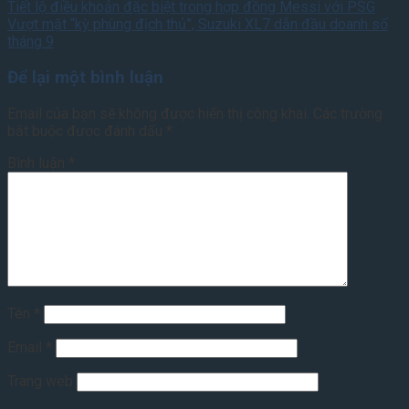
Tiết lộ điều khoản đặc biệt trong hợp đồng Messi với PSG
Vượt mặt “kỳ phùng địch thủ”, Suzuki XL7 dẫn đầu doanh số
tháng 9
Để lại một bình luận
Email của bạn sẽ không được hiển thị công khai.
Các trường
bắt buộc được đánh dấu
*
Bình luận
*
Tên
*
Email
*
Trang web