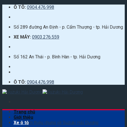
Skip
Ô TÔ:
0904.476.998
to
content
Số 289 đường An Định - p. Cẩm Thượng - tp. Hải Dương
XE MÁY:
0903.276.559
Số 162 An Thái - p. Bình Hàn - tp. Hải Dương
Ô TÔ:
0904.476.998
Trang chủ
Giới thiệu
Xe ô tô
Giới thiệu chung về Suzuki Hải Dương