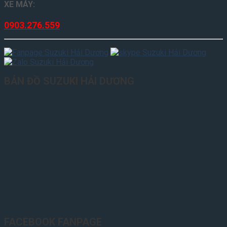
XE MÁY:
0903.276.559
BẢN ĐỒ SUZUKI HẢI DƯƠNG
FACEBOOK FANPAGE