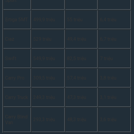
Sport
Ertiga 5MT
499,9 triệu
55 triệu
6,4 triệu
Ciaz
529 triệu
49,4 triệu
6,7 triệu
Swift
549,9 triệu
82,5 triệu
7 triệu
Carry Pro
309,5 triệu
57,4 triệu
3,8 triệu
Carry Truck
249,3 triệu
47,3 triệu
3,1 triệu
Carry Blind
293,3 triệu
48,3 triệu
3,6 triệu
Van