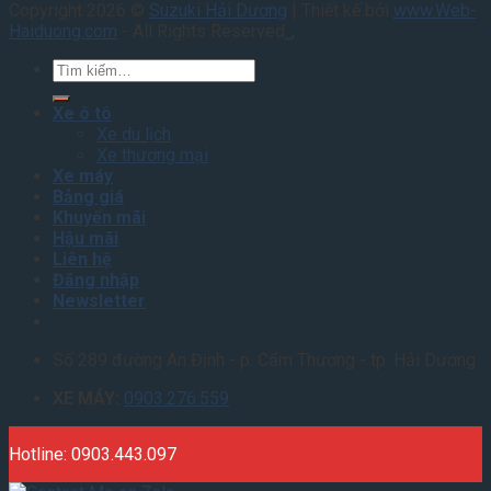
Copyright 2026 ©
Suzuki Hải Dương
| Thiết kế bởi
www.Web-
Haiduong.com
- All Rights Reserved
.
.
,
Tìm
kiếm:
Xe ô tô
Xe du lịch
Xe thương mại
Xe máy
Bảng giá
Khuyến mãi
Hậu mãi
Liên hệ
Đăng nhập
Newsletter
Số 289 đường An Định - p. Cẩm Thượng - tp. Hải Dương
XE MÁY:
0903.276.559
Hotline: 0903.443.097