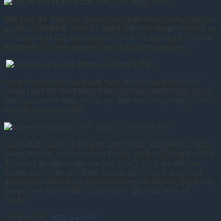
Bên cạnh đó, Việt Nam Suzuki cũng triển khai chương trình vay
ưu đãi với VPBank. Theo đó, khách hàng sẽ dễ dàng sở hữu xe
với chi phí ban đầu cực thấp, chỉ từ 49,4 triệu đồng đối với xe
du lịch và 47,3 triệu đồng đối với dòng xe thương mại.
Với gói vay ưu đãi này, khách hàng chỉ cần thanh toán một
khoản vừa phải mỗi tháng và thời gian vay linh hoạt lên đến 9
năm, giúp khách hàng có thể lựa chọn sao cho phù hợp với khả
năng tài chính của mình.
Đặc biệt, trong thời điểm giãn cách xã hội, những khách hàng
không thể đến làm bảo dưỡng định kỳ do Đại lý đang tạm thời
đóng cửa do ảnh hưởng của dịch Covid 19 có thể đến bảo
dưỡng định kỳ trong 1 tháng sau khi Đại lý chính thức hoạt
động trở lại. Nếu có bất kì thắc mắc về vấn đề trên, Quý Khách
hàng có thể liên hệ đến Đại lý Suzuki gần nhất hoặc số
Hotline:
Hotline Ô tô:
0903.443.097