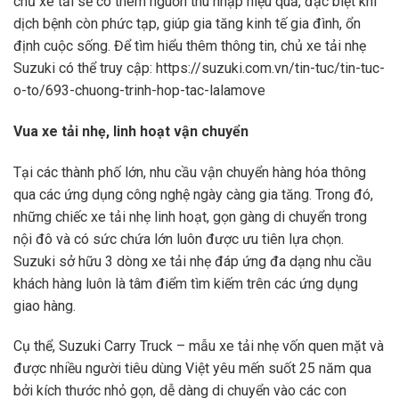
chủ xe tải sẽ có thêm nguồn thu nhập hiệu quả, đặc biệt khi
dịch bệnh còn phức tạp, giúp gia tăng kinh tế gia đình, ổn
định cuộc sống. Để tìm hiểu thêm thông tin, chủ xe tải nhẹ
Suzuki có thể truy cập: https://suzuki.com.vn/tin-tuc/tin-tuc-
o-to/693-chuong-trinh-hop-tac-lalamove
Vua xe tải nhẹ, linh hoạt vận chuyển
Tại các thành phố lớn, nhu cầu vận chuyển hàng hóa thông
qua các ứng dụng công nghệ ngày càng gia tăng. Trong đó,
những chiếc xe tải nhẹ linh hoạt, gọn gàng di chuyển trong
nội đô và có sức chứa lớn luôn được ưu tiên lựa chọn.
Suzuki sở hữu 3 dòng xe tải nhẹ đáp ứng đa dạng nhu cầu
khách hàng luôn là tâm điểm tìm kiếm trên các ứng dụng
giao hàng.
Cụ thể, Suzuki Carry Truck – mẫu xe tải nhẹ vốn quen mặt và
được nhiều người tiêu dùng Việt yêu mến suốt 25 năm qua
bởi kích thước nhỏ gọn, dễ dàng di chuyển vào các con