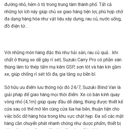
đường nhỏ, hẻm
ô tô
trong trung tâm thành phố. Tất cả
những lợi ích này giúp chủ xe giao hàng tiện lợi, phù hợp chở
đa dạng hàng hóa như vật liệu xây dựng, rau củ, nước uống,
đồ điện tử…
Với những món hàng đặc thù như hải sản, rau củ quả… khi
chất ở thùng xe dễ gây rỉ sét, Suzuki Carry Pro có phần sàn
thùng làm từ thép tấm mạ kẽm GSP, sơn lót và hàn kín gầm
xe, giúp chống rỉ sét tối đa, gia tăng sự bền bỉ.
Sở hữu ưu điểm lưu thông nội đô 24/7, Suzuki Blind Van là
giải pháp để giao hàng mọi thời điểm. Xe có bán kính quay
vòng nhỏ (4,1m) giúp quay đầu dễ dàng, thùng được thiết kế
cửa sau có thể mở lên cùng cửa lùa hai bên, thuận tiện cho
việc bốc dỡ hàng hóa trong khu vực chật hẹp. Đa số các mặt
hàng cần chuyển phát nhanh chóng như dược phẩm, thiết bị