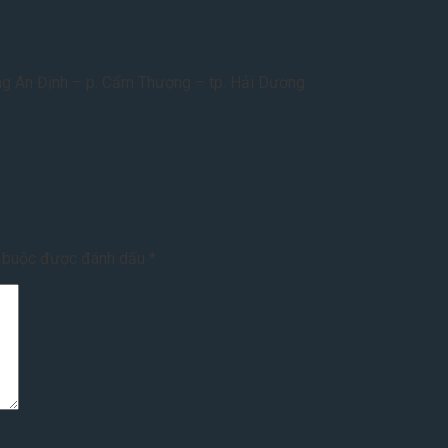
g An Định – p. Cẩm Thượng – tp. Hải Dương.
t buộc được đánh dấu
*