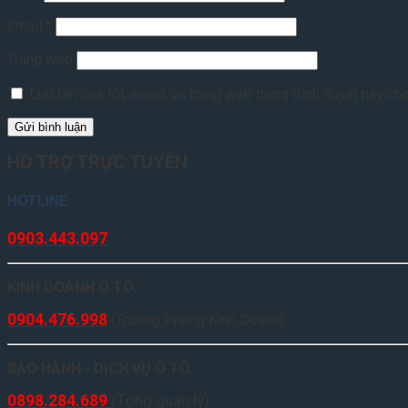
Email
*
Trang web
Lưu tên của tôi, email, và trang web trong trình duyệt này cho 
HỖ TRỢ TRỰC TUYẾN
HOTLINE:
0903.443.097
KINH DOANH Ô TÔ:
0904.476.998
(Trưởng Phòng Kinh Doanh)
BẢO HÀNH - DỊCH VỤ Ô TÔ:
0898.284.689
(
Tổng
quản
lý
)