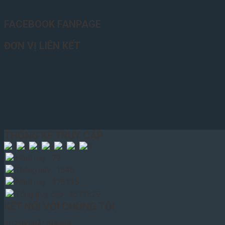
FACEBOOK FANPAGE
ĐƠN VỊ LIÊN KẾT
THỐNG KÊ TRUY CẬP
Hôm nay : 79
Tháng này : 1646
Năm nay : 176115
Tổng truy cập : 4613829
KẾT NỐI VỚI CHÚNG TÔI
SUZUKI HẢI DƯƠNG