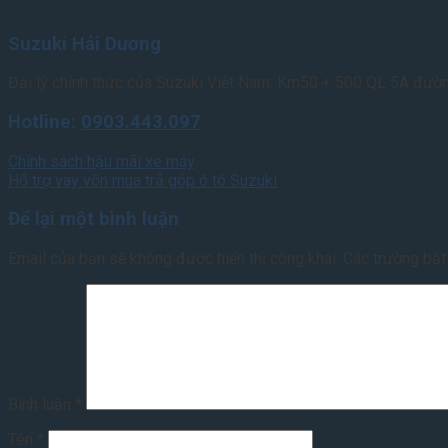
Suzuki Hải Dương
Đại lý chính thức của Suzuki Việt Nam: Km50 + 500 QL 5A đườn
Hotline:
0903.443.097
Chính sách hậu mãi xe máy
Hỗ trợ vay vốn mua trả góp ô tô Suzuki
Để lại một bình luận
Email của bạn sẽ không được hiển thị công khai.
Các trường bắ
Bình luận
*
Tên
*