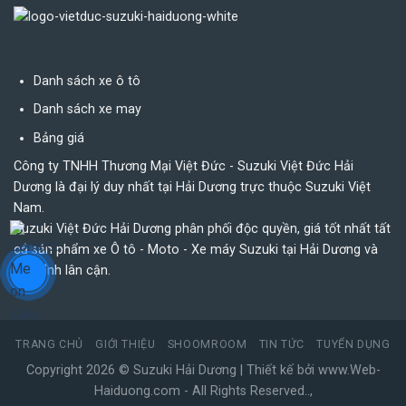
Danh sách xe ô tô
Danh sách xe may
Bảng giá
Công ty TNHH Thương Mại Việt Đức - Suzuki Việt Đức Hải
Dương là đại lý duy nhất tại Hải Dương trực thuộc Suzuki Việt
Nam.
Suzuki Việt Đức Hải Dương phân phối độc quyền, giá tốt nhất tất
cả sản phẩm xe Ô tô - Moto - Xe máy Suzuki tại Hải Dương và
các tỉnh lân cận.
TRANG CHỦ
GIỚI THIỆU
SHOOMROOM
TIN TỨC
TUYỂN DỤNG
Copyright 2026 ©
Suzuki Hải Dương
| Thiết kế bởi
www.Web-
Haiduong.com
- All Rights Reserved
.
.
,