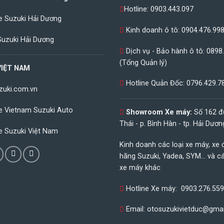
Hotline:
0903.443.097
 Suzuki Hải Dương
Kinh doanh ô tô:
0904.476.99
Suzuki Hải Dương
Dịch vụ - Bảo hành ô tô:
0898
(Tổng Quản lý)
VIỆT NAM
Hotline Quản Đốc:
0796.429.7
uzuki.com.vn
e Vietnam Suzuki Auto
Showroom Xe máy:
Số 162 đ
Thái - p. Bình Hàn - tp. Hải Dươn
e Suzuki Việt Nam
Kinh doanh các loại xe máy, xe 
hãng Suzuki, Yadea, SYM... và c
xe máy khác
Hotline Xe máy:
0903.276.559
Email:
otosuzukivietduc@gma