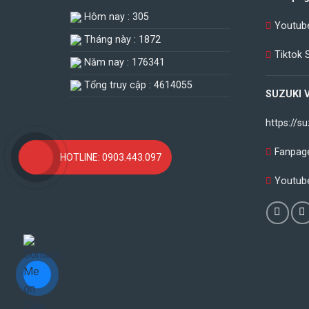
Hôm nay : 305
Youtube
Tháng này : 1872
Tiktok 
Năm nay : 176341
Tổng truy cập : 4614055
SUZUKI 
https://s
Fanpag
HOTLINE: 0903.443.097
Youtub