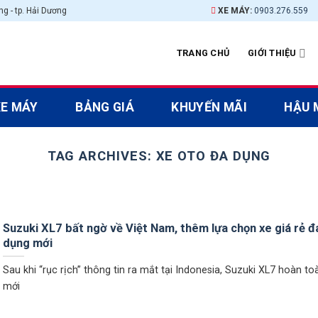
g - tp. Hải Dương
XE MÁY:
0903.276.559
TRANG CHỦ
GIỚI THIỆU
XE MÁY
BẢNG GIÁ
KHUYẾN MÃI
HẬU 
TAG ARCHIVES:
XE OTO ĐA DỤNG
Suzuki XL7 bất ngờ về Việt Nam, thêm lựa chọn xe giá rẻ đ
dụng mới
Sau khi “rục rịch” thông tin ra mắt tại Indonesia, Suzuki XL7 hoàn to
mới