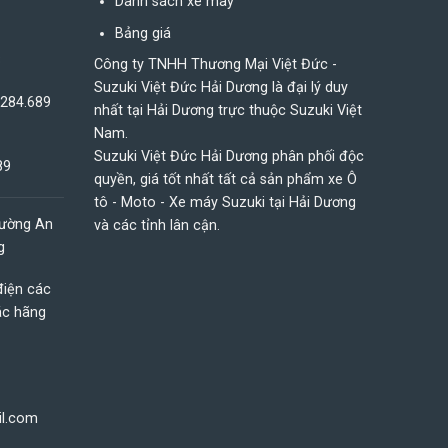
Danh sách xe may
Bảng giá
8
Công ty TNHH Thương Mại Việt Đức -
Suzuki Việt Đức Hải Dương là đại lý duy
.284.689
nhất tại Hải Dương trực thuộc Suzuki Việt
Nam.
Suzuki Việt Đức Hải Dương phân phối độc
89
quyền, giá tốt nhất tất cả sản phẩm xe Ô
tô - Moto - Xe máy Suzuki tại Hải Dương
ường An
và các tỉnh lân cận.
g
điện các
ác hãng
il.com