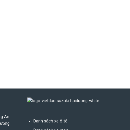
ng An
Danh sách xe ô tô
Dương