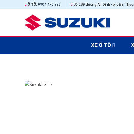
Skip
Ô TÔ:
0904.476.998
Số 289 đường An Định - p. Cẩm Thượn
to
content
XE Ô TÔ