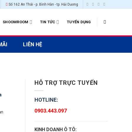
Số 162 An Thái - p. Bình Hàn - tp. Hải Dương
SHOOMROOM
TIN TỨC
TUYỂN DỤNG
MÃI
LIÊN HỆ
HỖ TRỢ TRỰC TUYẾN
a
HOTLINE:
0903.443.097
àn
KINH DOANH Ô TÔ: