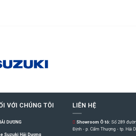
ỐI VỚI CHÚNG TÔI
LIÊN HỆ
HẢI DƯƠNG
Showroom Ô tô:
Số 289 đườ
Định - p. Cẩm Thượng - tp. Hải 
e Suzuki Hải Dương