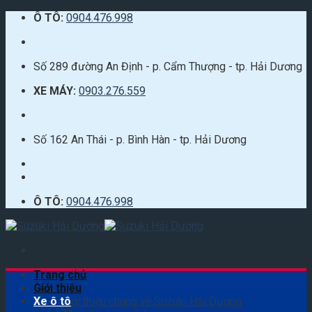
Skip
Ô TÔ:
0904.476.998
to
content
Số 289 đường An Định - p. Cẩm Thượng - tp. Hải Dương
XE MÁY:
0903.276.559
Số 162 An Thái - p. Bình Hàn - tp. Hải Dương
Ô TÔ:
0904.476.998
Trang chủ
Giới thiệu
Xe ô tô
Giới thiệu chung về Suzuki Hải Dương