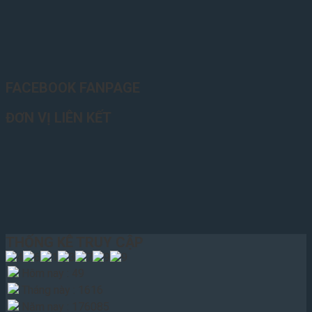
FACEBOOK FANPAGE
ĐƠN VỊ LIÊN KẾT
THỐNG KÊ TRUY CẬP
Hôm nay : 49
Tháng này : 1616
Năm nay : 176085