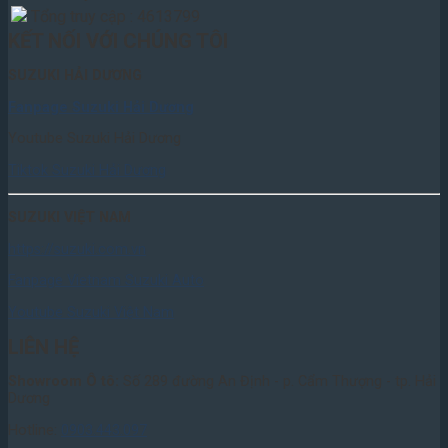
Tổng truy cập : 4613799
KẾT NỐI VỚI CHÚNG TÔI
SUZUKI HẢI DƯƠNG
Fanpage Suzuki Hải Dương
Youtube Suzuki Hải Dương
Tiktok Suzuki Hải Dương
SUZUKI VIỆT NAM
https://suzuki.com.vn
Fanpage Vietnam Suzuki Auto
Youtube Suzuki Việt Nam
LIÊN HỆ
Showroom Ô tô:
Số 289 đường An Định - p. Cẩm Thượng - tp. Hải
Dương
Hotline:
0903.443.097