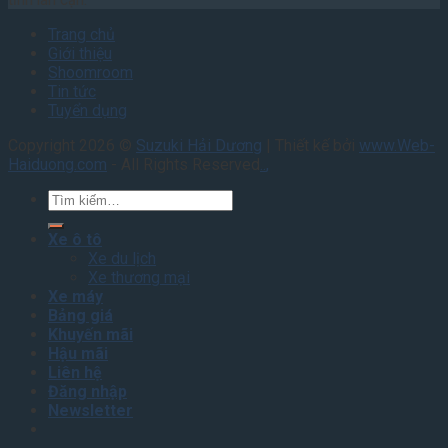
tỉnh lân cận.
Trang chủ
Giới thiệu
Shoomroom
Tin tức
Tuyển dụng
Copyright 2026 ©
Suzuki Hải Dương
| Thiết kế bởi
www.Web-
Haiduong.com
- All Rights Reserved
.
.
,
Tìm
kiếm:
Xe ô tô
Xe du lịch
Xe thương mại
Xe máy
Bảng giá
Khuyến mãi
Hậu mãi
Liên hệ
Đăng nhập
Newsletter