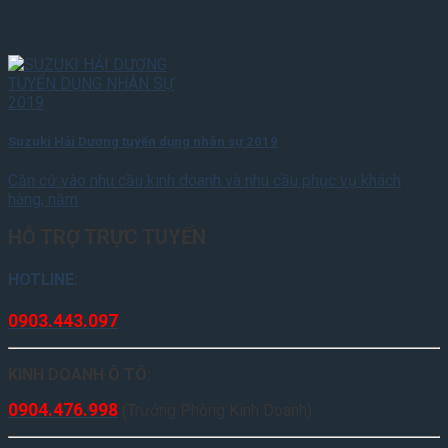
Suzuki Hải Dương tuyển dụng nhân sự 2019
Căn cứ vào nhu cầu kinh doanh và nhu cầu phục vụ khách
hàng, năm
HỖ TRỢ TRỰC TUYẾN
HOTLINE:
0903.443.097
KINH DOANH Ô TÔ:
0904.476.998
(Trưởng Phòng Kinh Doanh)