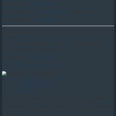
Kinh doanh ô tô:
0904.476.998
Dịch vụ - Bảo hành ô tô:
0898.284.689
(Tổng Quản lý)
Hotline Quản Đốc:
0796.429.789
Showroom Xe máy:
Số 162 đường An Thái - p. Bình Hàn - tp. Hải
Dương
Kinh doanh các loại xe máy, xe điện các hãng Suzuki, Yadea,
SYM... và các hãng xe máy khác
Hotline Xe máy:
0903.276.559
Email:
otosuzukivietduc@gmail.com
Danh sách xe ô tô
Danh sách xe may
Bảng giá
Công ty TNHH Thương Mại Việt Đức - Suzuki Việt Đức Hải Dương
là đại lý duy nhất tại Hải Dương trực thuộc Suzuki Việt Nam.
Suzuki Việt Đức Hải Dương phân phối độc quyền, giá tốt nhất tất
cả sản phẩm xe Ô tô - Moto - Xe máy Suzuki tại Hải Dương và các