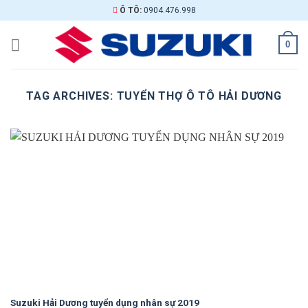
Skip
Ô TÔ:
0904.476.998
to
content
0
TAG ARCHIVES:
TUYỂN THỢ Ô TÔ HẢI DƯƠNG
Suzuki Hải Dương tuyển dụng nhân sự 2019