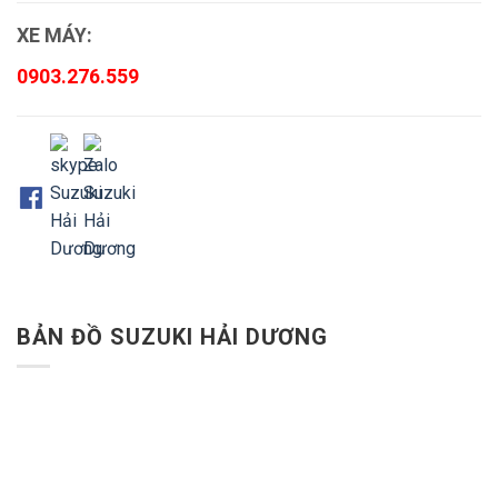
XE MÁY:
0903.276.559
BẢN ĐỒ SUZUKI HẢI DƯƠNG