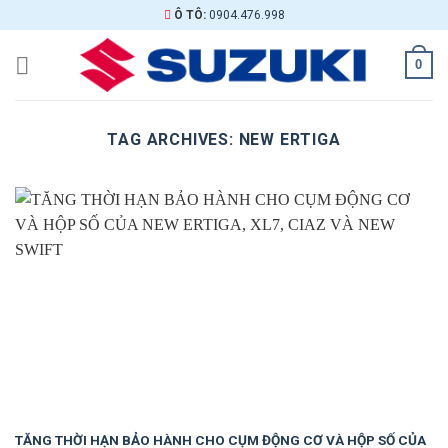
Skip
Ô TÔ:
0904.476.998
to
content
0
TAG ARCHIVES:
NEW ERTIGA
TĂNG THỜI HẠN BẢO HÀNH CHO CỤM ĐỘNG CƠ VÀ HỘP SỐ CỦA