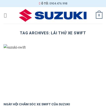
Skip
Ô TÔ:
0904.476.998
to
content
0
TAG ARCHIVES:
LÁI THỬ XE SWIFT
NGÀY HỘI CHĂM SÓC XE SWIFT CỦA SUZUKI