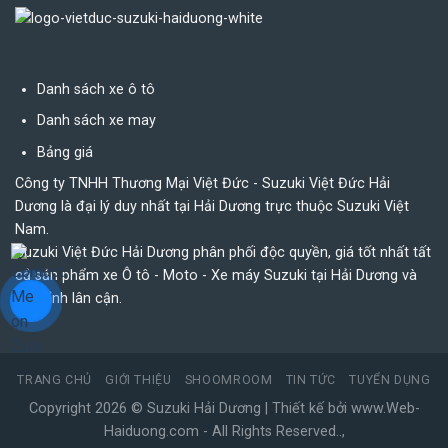
Danh sách xe ô tô
Danh sách xe may
Bảng giá
Công ty TNHH Thương Mại Việt Đức - Suzuki Việt Đức Hải
Dương là đại lý duy nhất tại Hải Dương trực thuộc Suzuki Việt
Nam.
Suzuki Việt Đức Hải Dương phân phối độc quyền, giá tốt nhất tất
cả sản phẩm xe Ô tô - Moto - Xe máy Suzuki tại Hải Dương và
các tỉnh lân cận.
TRANG CHỦ
GIỚI THIỆU
SHOOMROOM
TIN TỨC
TUYỂN DỤNG
Copyright 2026 ©
Suzuki Hải Dương
| Thiết kế bởi
www.Web-
Haiduong.com
- All Rights Reserved
.
.
,