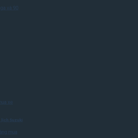
iga và 90
 lịch Suzuki
hàng mua