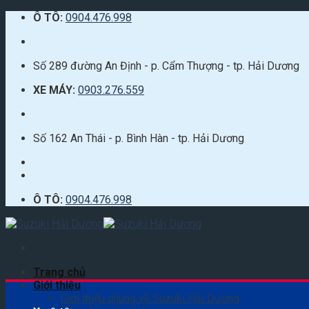
Skip
Ô TÔ:
0904.476.998
to
content
Số 289 đường An Định - p. Cẩm Thượng - tp. Hải Dương
XE MÁY:
0903.276.559
Số 162 An Thái - p. Bình Hàn - tp. Hải Dương
Ô TÔ:
0904.476.998
Trang chủ
Giới thiệu
Giới thiệu chung về Suzuki Hải Dương