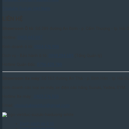
Youtube Suzuki Việt Nam
LIÊN HỆ
Showroom Ô tô:
Số 289 đường An Định - p. Cẩm Thượng - tp. Hải 
Hotline:
0903.443.097
Kinh doanh ô tô:
0904.476.998
Dịch vụ - Bảo hành ô tô:
0898.284.689
(Tổng Quản lý)
Hotline Quản Đốc:
0796.429.789
Showroom Xe máy:
Số 162 đường An Thái - p. Bình Hàn - tp. Hải 
Kinh doanh các loại xe máy, xe điện các hãng Suzuki, Yadea, SYM..
Hotline Xe máy:
0903.276.559
Email:
otosuzukivietduc@gmail.com
Danh sách xe ô tô
Danh sách xe may