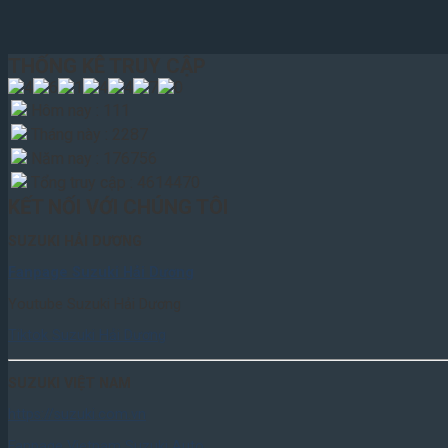
THỐNG KÊ TRUY CẬP
Hôm nay : 111
Tháng này : 2287
Năm nay : 176756
Tổng truy cập : 4614470
KẾT NỐI VỚI CHÚNG TÔI
SUZUKI HẢI DƯƠNG
Fanpage Suzuki Hải Dương
Youtube Suzuki Hải Dương
Tiktok Suzuki Hải Dương
SUZUKI VIỆT NAM
https://suzuki.com.vn
Fanpage Vietnam Suzuki Auto