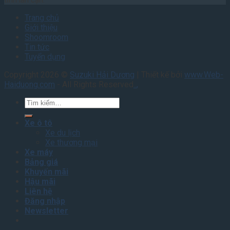
tỉnh lân cận.
Trang chủ
Giới thiệu
Shoomroom
Tin tức
Tuyển dụng
Copyright 2026 ©
Suzuki Hải Dương
| Thiết kế bởi
www.Web-
Haiduong.com
- All Rights Reserved
.
.
,
Tìm
kiếm:
Xe ô tô
Xe du lịch
Xe thương mại
Xe máy
Bảng giá
Khuyến mãi
Hậu mãi
Liên hệ
Đăng nhập
Newsletter