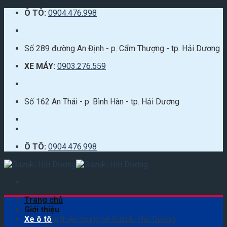
Skip
Ô TÔ:
0904.476.998
to
content
Số 289 đường An Định - p. Cẩm Thượng - tp. Hải Dương
XE MÁY:
0903.276.559
Số 162 An Thái - p. Bình Hàn - tp. Hải Dương
Ô TÔ:
0904.476.998
Trang chủ
Giới thiệu
Xe ô tô
Giới thiệu chung về Suzuki Hải Dương