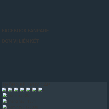
FACEBOOK FANPAGE
ĐƠN VỊ LIÊN KẾT
THỐNG KÊ TRUY CẬP
Hôm nay : 20
Tháng này : 1331
Năm nay : 175800