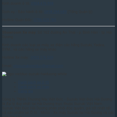
Kinh doanh ô tô:
0904.476.998
Dịch vụ - Bảo hành ô tô:
0898.284.689
(Tổng Quản lý)
Hotline Quản Đốc:
0796.429.789
Showroom Xe máy:
Số 162 đường An Thái - p. Bình Hàn - tp. Hải
Dương
Kinh doanh các loại xe máy, xe điện các hãng Suzuki, Yadea,
SYM... và các hãng xe máy khác
Hotline Xe máy:
0903.276.559
Email:
otosuzukivietduc@gmail.com
Danh sách xe ô tô
Danh sách xe may
Bảng giá
Công ty TNHH Thương Mại Việt Đức - Suzuki Việt Đức Hải Dương
là đại lý duy nhất tại Hải Dương trực thuộc Suzuki Việt Nam.
Suzuki Việt Đức Hải Dương phân phối độc quyền, giá tốt nhất tất
cả sản phẩm xe Ô tô - Moto - Xe máy Suzuki tại Hải Dương và các