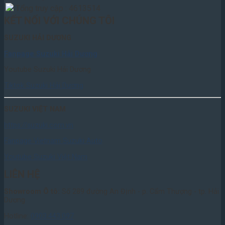
Tổng truy cập : 4613514
KẾT NỐI VỚI CHÚNG TÔI
SUZUKI HẢI DƯƠNG
Fanpage Suzuki Hải Dương
Youtube Suzuki Hải Dương
Tiktok Suzuki Hải Dương
SUZUKI VIỆT NAM
https://suzuki.com.vn
Fanpage Vietnam Suzuki Auto
Youtube Suzuki Việt Nam
LIÊN HỆ
Showroom Ô tô:
Số 289 đường An Định - p. Cẩm Thượng - tp. Hải
Dương
Hotline:
0903.443.097