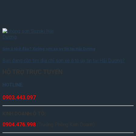
Sơn ô tô ở đâu? Xưởng sơn xe uy tín tại Hải Dương
Bạn đang cần tìm địa chỉ sơn xe ô tô uy tín tại Hải Dương?
HỖ TRỢ TRỰC TUYẾN
HOTLINE:
0903.443.097
KINH DOANH Ô TÔ:
0904.476.998
(Trưởng Phòng Kinh Doanh)