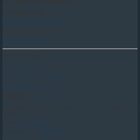
KẾT NỐI VỚI CHÚNG TÔI
SUZUKI HẢI DƯƠNG
Fanpage Suzuki Hải Dương
Youtube Suzuki Hải Dương
Tiktok Suzuki Hải Dương
SUZUKI VIỆT NAM
https://suzuki.com.vn
Fanpage Vietnam Suzuki Auto
Youtube Suzuki Việt Nam
LIÊN HỆ
Showroom Ô tô:
Số 289 đường An Định - p. Cẩm Thượng - tp. Hải
Dương
Hotline:
0903.443.097
Kinh doanh ô tô:
0904.476.998