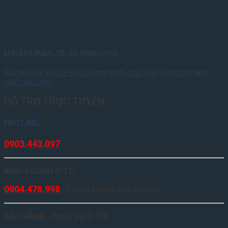
LÌ XÌ ĐẦU XUÂN, TRI ÂN KHÁCH QUÝ
Suzuki Việt Đức – Hải Dương kính chúc Quý vị khách hàng
năm mới Đinh
HỖ TRỢ TRỰC TUYẾN
HOTLINE:
0903.443.097
KINH DOANH Ô TÔ:
0904.476.998
(Trưởng Phòng Kinh Doanh)
BẢO HÀNH - DỊCH VỤ Ô TÔ: