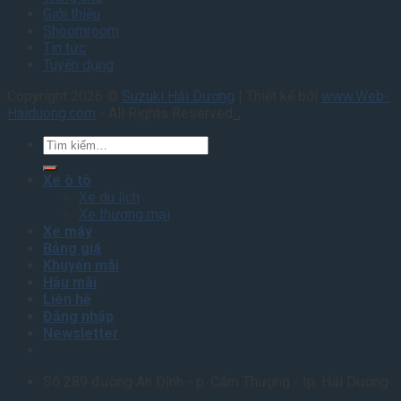
Giới thiệu
Shoomroom
Tin tức
Tuyển dụng
Copyright 2026 ©
Suzuki Hải Dương
| Thiết kế bởi
www.Web-
Haiduong.com
- All Rights Reserved
.
.
,
Tìm
kiếm:
Xe ô tô
Xe du lịch
Xe thương mại
Xe máy
Bảng giá
Khuyến mãi
Hậu mãi
Liên hệ
Đăng nhập
Newsletter
Số 289 đường An Định - p. Cẩm Thượng - tp. Hải Dương