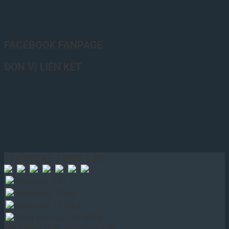
FACEBOOK FANPAGE
ĐƠN VỊ LIÊN KẾT
THỐNG KÊ TRUY CẬP
Hôm nay : 201
Tháng này : 2655
Năm nay : 177124
Tổng truy cập : 4614838