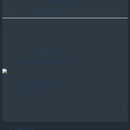
Dịch vụ - Bảo hành ô tô:
0898.284.689
(Tổng Quản lý)
Hotline Quản Đốc:
0796.429.789
Showroom Xe máy:
Số 162 đường An Thái - p. Bình Hàn - tp. Hải
Dương
Kinh doanh các loại xe máy, xe điện các hãng Suzuki, Yadea,
SYM... và các hãng xe máy khác
Hotline Xe máy:
0903.276.559
Email:
otosuzukivietduc@gmail.com
Danh sách xe ô tô
Danh sách xe may
Bảng giá
Công ty TNHH Thương Mại Việt Đức - Suzuki Việt Đức Hải Dương
là đại lý duy nhất tại Hải Dương trực thuộc Suzuki Việt Nam.
Suzuki Việt Đức Hải Dương phân phối độc quyền, giá tốt nhất tất
cả sản phẩm xe Ô tô - Moto - Xe máy Suzuki tại Hải Dương và các
tỉnh lân cận.
Trang chủ