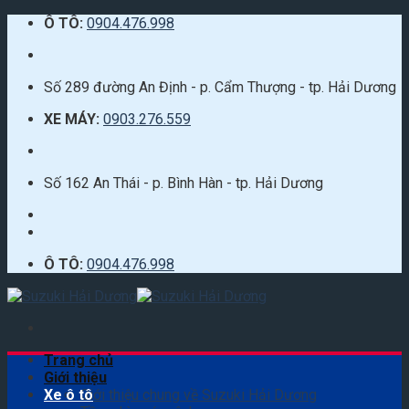
Skip
Ô TÔ:
0904.476.998
to
content
Số 289 đường An Định - p. Cẩm Thượng - tp. Hải Dương
XE MÁY:
0903.276.559
Số 162 An Thái - p. Bình Hàn - tp. Hải Dương
Ô TÔ:
0904.476.998
Trang chủ
Giới thiệu
Xe ô tô
Giới thiệu chung về Suzuki Hải Dương